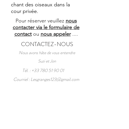
chant des oiseaux dans la
cour privée.
Pour réserver veuillez
nous
contacter via le formulaire de
contact
ou
nous appeler
....
CONTACTEZ-NOUS
Nous avons hâte de vous entendre
Suzi et Jon
Tél. :
+33 780 51 90 01
Courriel :
Lesgranges123@gmail.com
Les Granges de la Leigne,
8 Rue des Templiers,
La Leigne,
Condac, 16700, France